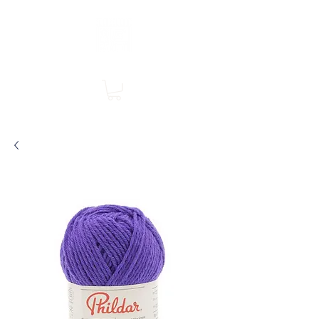
Boutique en ligne, services en magasin
SINGER Les Rivières