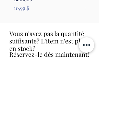
Prix
Prix
10,99 $
26,99 $
Vous n'avez pas la quantité
suffisante? L'item n'est plus
en stock?
Réservez-le dès maintenant!
Nous le commanderons aussitôt et
allons vous contacter dès que nous
le recevrons en magasin (livraison
habituelle entre 1 et 2 semaines).
Aucune obligation d'achat.