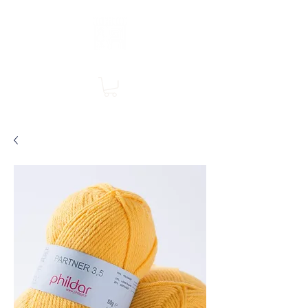
Boutique en ligne, services en magasin
SINGER Les Rivières