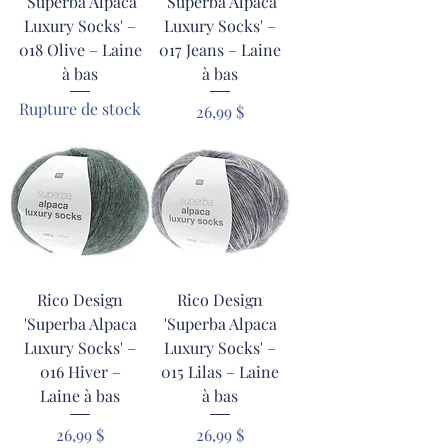
'Superba Alpaca
'Superba Alpaca
Luxury Socks' –
Luxury Socks' –
018 Olive – Laine
017 Jeans – Laine
à bas
à bas
Rupture de stock
Prix
26,99 $
Rico Design
Rico Design
'Superba Alpaca
'Superba Alpaca
Luxury Socks' –
Luxury Socks' –
016 Hiver –
015 Lilas – Laine
Laine à bas
à bas
Prix
Prix
26,99 $
26,99 $