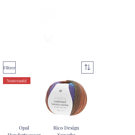
Boutique en ligne, services en magasin
SINGER Les Rivières
Filtrer
Nouveauté
Opal
Rico Design
Hundertwasser
'Superba