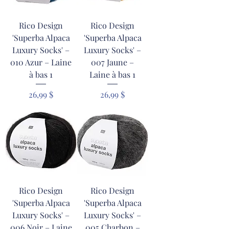
Rico Design
Rico Design
'Superba Alpaca
'Superba Alpaca
Luxury Socks' –
Luxury Socks' –
010 Azur – Laine
007 Jaune –
à bas 1
Laine à bas 1
Prix
Prix
26,99 $
26,99 $
Rico Design
Rico Design
'Superba Alpaca
'Superba Alpaca
Luxury Socks' –
Luxury Socks' –
006 Noir – Laine
005 Charbon –