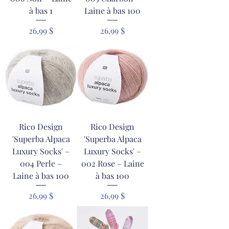
à bas 1
Laine à bas 100
Prix
Prix
26,99 $
26,99 $
Rico Design
Rico Design
'Superba Alpaca
'Superba Alpaca
Luxury Socks' –
Luxury Socks' –
004 Perle –
002 Rose – Laine
Laine à bas 100
à bas 100
Prix
Prix
26,99 $
26,99 $