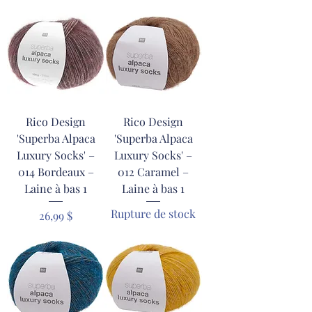
Rico Design
Rico Design
'Superba Alpaca
'Superba Alpaca
Luxury Socks' –
Luxury Socks' –
014 Bordeaux –
012 Caramel –
Laine à bas 1
Laine à bas 1
Rupture de stock
Prix
26,99 $