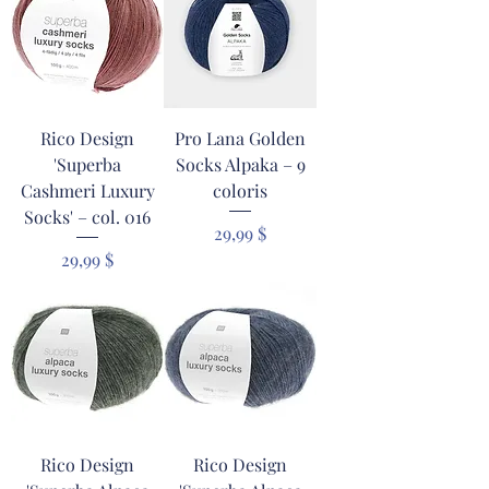
Rico Design
Pro Lana Golden
'Superba
Socks Alpaka – 9
Cashmeri Luxury
coloris
Socks' – col. 016
Prix
29,99 $
Prix
29,99 $
Rico Design
Rico Design