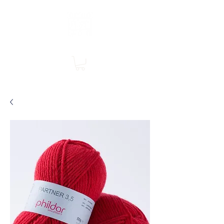
Boutique en ligne, services en magasin
SINGER Les Rivières