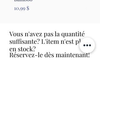
Prix
Prix
10,99 $
26,99 $
Vous n'avez pas la quantité
suffisante? L'item n'est plus
en stock?
Réservez-le dès maintenant!
Nous le commanderons aussitôt et
allons vous contacter dès que nous
le recevrons en magasin (livraison
habituelle entre 1 et 2 semaines).
Aucune obligation d'achat.