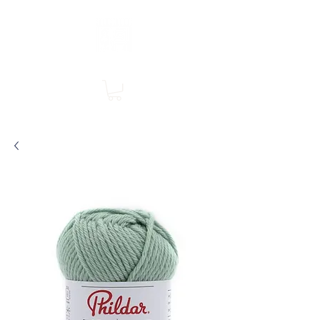
Boutique en ligne, services en magasin
SINGER Les Rivières