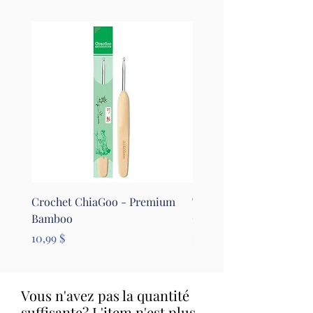
Crochet ChiaGoo - Premium
Tapis pour le feutrage - 
Bamboo
Clover
Prix
Prix
10,99 $
26,99 $
Vous n'avez pas la quantité
suffisante? L'item n'est plus