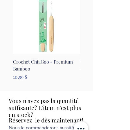
Crochet ChiaGoo - Premium
Tapis pour le feutrage - 
Bamboo
Clover
Prix
Prix
10,99 $
26,99 $
Vous n'avez pas la quantité
suffisante? L'item n'est plus
en stock?
Réservez-le dès maintenant!
Nous le commanderons aussitôt et