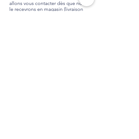
allons vous contacter dès que nous
le recevrons en magasin (livraison
habituelle entre 1 et 2 semaines).
Aucune obligation d'achat.