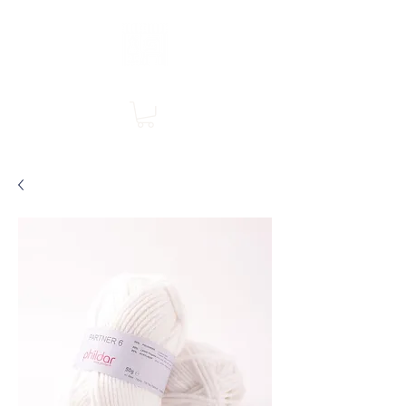
Boutique en ligne, services en magasin
SINGER Les Rivières