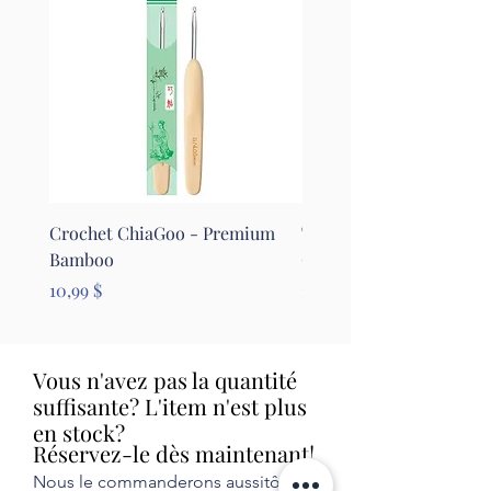
Crochet ChiaGoo - Premium
Tapis pour le feutrage - 
Bamboo
Clover
Prix
Prix
10,99 $
26,99 $
Vous n'avez pas la quantité
suffisante? L'item n'est plus
en stock?
Réservez-le dès maintenant!
Nous le commanderons aussitôt et