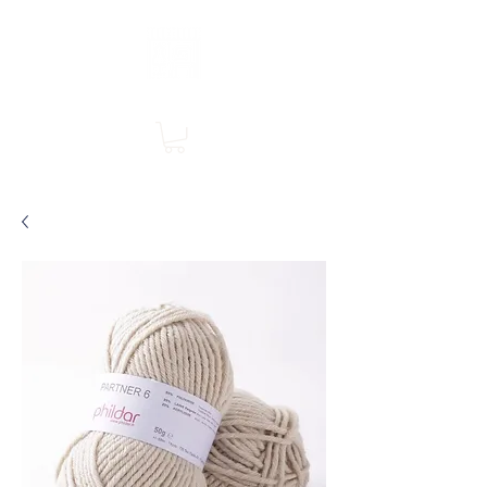
Boutique en ligne, services en magasin
SINGER Les Rivières