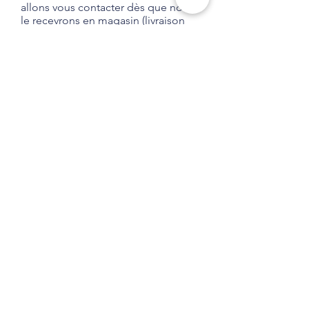
allons vous contacter dès que nous
le recevrons en magasin (livraison
habituelle entre 1 et 2 semaines).
Aucune obligation d'achat.