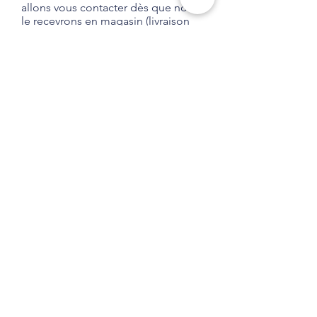
allons vous contacter dès que nous
le recevrons en magasin (livraison
habituelle entre 1 et 2 semaines).
Aucune obligation d'achat.