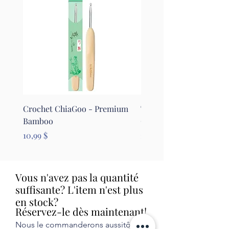
Crochet ChiaGoo - Premium
Tapis pour le feutrage - 
Bamboo
Clover
Prix
Prix
10,99 $
26,99 $
Vous n'avez pas la quantité
suffisante? L'item n'est plus
en stock?
Réservez-le dès maintenant!
Nous le commanderons aussitôt et