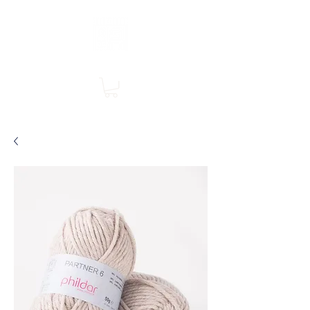
Boutique en ligne, services en magasin
SINGER Les Rivières