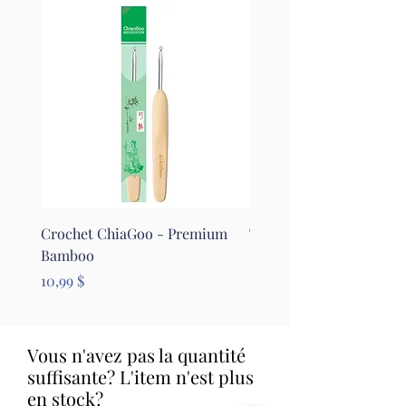
Crochet ChiaGoo - Premium
Tapis pour le feutrage - 
Bamboo
Clover
Prix
Prix
10,99 $
26,99 $
Vous n'avez pas la quantité
suffisante? L'item n'est plus
en stock?