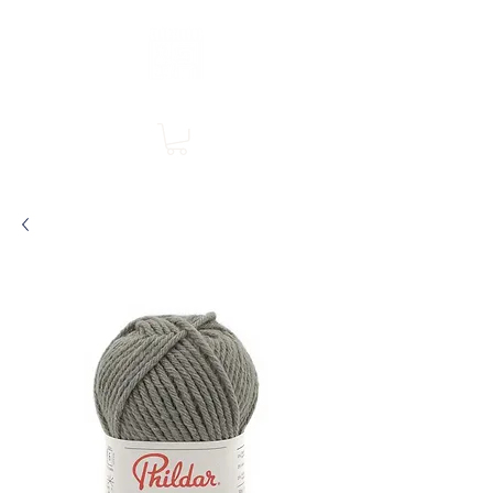
Boutique en ligne, services en magasin
SINGER Les Rivières