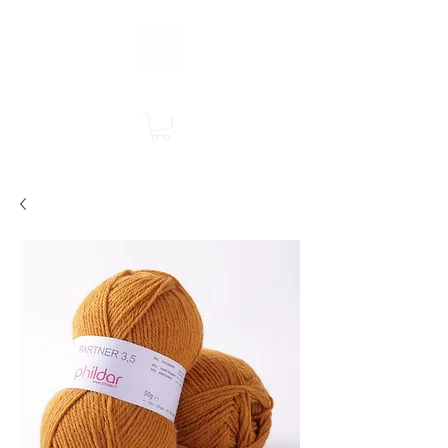
Boutique en ligne, services en magasin
SINGER Les Rivières