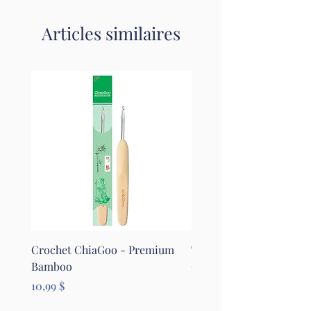
Articles similaires
Crochet ChiaGoo - Premium
Tapis pour le feutrage - 
Bamboo
Clover
Prix
Prix
10,99 $
26,99 $