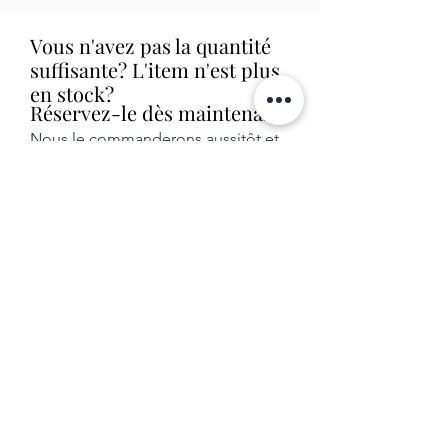
Vous n'avez pas la quantité
suffisante? L'item n'est plus
en stock?
Réservez-le dès maintenant!
Nous le commanderons aussitôt et
allons vous contacter dès que nous
le recevrons en magasin (livraison
habituelle entre 1 et 2 semaines).
Aucune obligation d'achat.