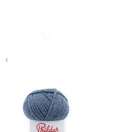
Boutique en ligne, services en magasin
SINGER Les Rivières