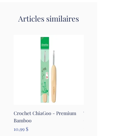
Articles similaires
Crochet ChiaGoo - Premium
Tapis pour le feutrage - 
Bamboo
Clover
Prix
Prix
10,99 $
26,99 $