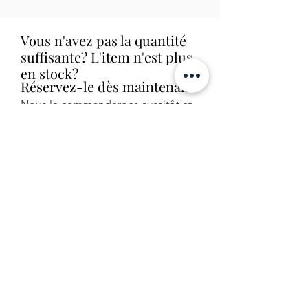
Vous n'avez pas la quantité
suffisante? L'item n'est plus
en stock?
Réservez-le dès maintenant!
Nous le commanderons aussitôt et
allons vous contacter dès que nous
le recevrons en magasin (livraison
habituelle entre 1 et 2 semaines).
Aucune obligation d'achat.