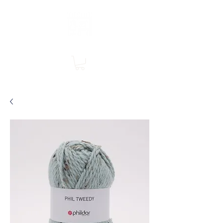
Boutique en ligne, services en magasin
SINGER Les Rivières