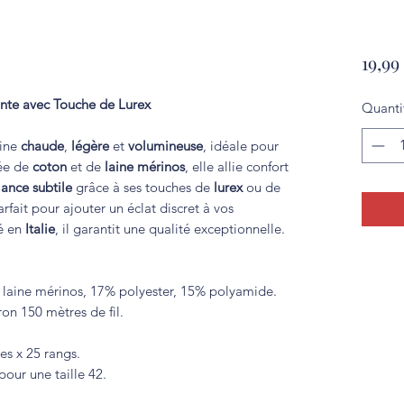
19,99
lante avec Touche de Lurex
Quanti
aine
chaude
,
légère
et
volumineuse
, idéale pour
sée de
coton
et de
laine mérinos
, elle allie confort
lance subtile
grâce à ses touches de
lurex
ou de
arfait pour ajouter un éclat discret à vos
ué en
Italie
, il garantit une qualité exceptionnelle.
laine mérinos, 17% polyester, 15% polyamide.
on 150 mètres de fil.
es x 25 rangs.
pour une taille 42.