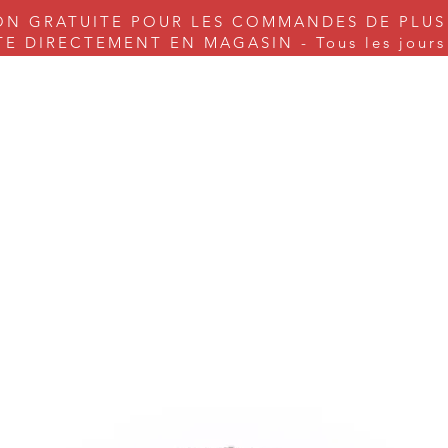
ON GRATUITE POUR LES COMMANDES DE PLUS
 DIRECTEMENT EN MAGASIN - Tous les jours s
nes à coudre
Couture
Tricot & Cie.
Arts & Craft
Serv