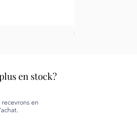
Tapis pour le feutrage - Peti
Prix
26,99 $
 plus en stock?
e recevrons en
'achat.