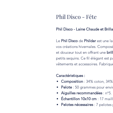
Phil Disco - Fête
Phil Disco - Laine Chaude et Bril
Le
Phil Disco
de
Phildar
est une l
vos créations hivernales. Compo
et douceur tout en offrant une
bril
petits sequins. Ce fil élégant est p
vêtements et accessoires. Fabriq
Caractéristiques :
Composition
: 34% coton, 34% 
Pelote
: 50 grammes pour envir
Aiguilles recommandées
: n°5.
Échantillon 10x10 cm
: 17 maill
Pelotes nécessaires
: 7 pelotes 