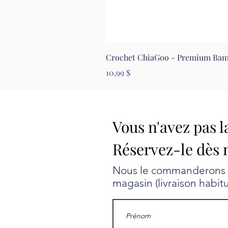
Crochet ChiaGoo - Premium Ba
Prix
10,99 $
Vous n'avez pas l
Réservez-le dès 
Nous le commanderons au
magasin (livraison habit