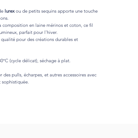
 de
lurex
ou de petits sequins apporte une touche
ions.
a composition en laine mérinos et coton, ce fil
umineux, parfait pour l'hiver.
qualité pour des créations durables et
°C (cycle délicat), séchage à plat.
er des pulls, écharpes, et autres accessoires avec
t sophistiquée.