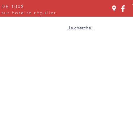
 DE 100$
Se connecter
ur horaire régulier
ices
À propos