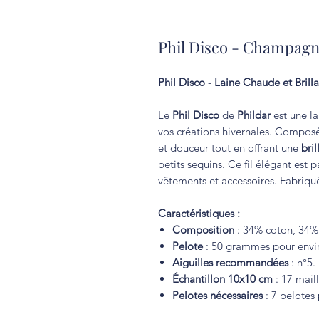
Phil Disco - Champag
Phil Disco - Laine Chaude et Bril
Le
Phil Disco
de
Phildar
est une l
vos créations hivernales. Compo
et douceur tout en offrant une
bril
petits sequins. Ce fil élégant est p
vêtements et accessoires. Fabriq
Caractéristiques :
Composition
: 34% coton, 34% 
Pelote
: 50 grammes pour envir
Aiguilles recommandées
: n°5.
Échantillon 10x10 cm
: 17 maill
Pelotes nécessaires
: 7 pelotes 