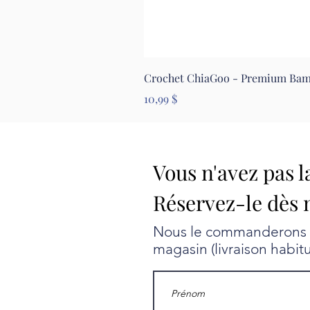
Crochet ChiaGoo - Premium Ba
Prix
10,99 $
Vous n'avez pas l
Réservez-le dès 
Nous le commanderons au
magasin (livraison habit