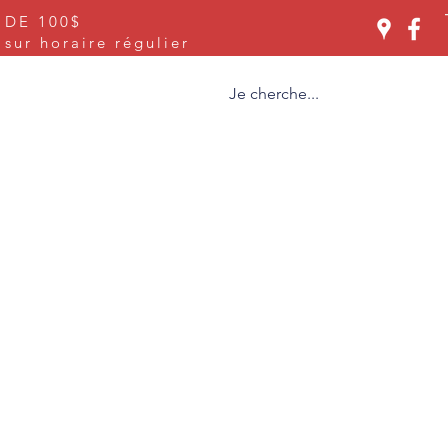
 DE 100$
Se connecter
ur horaire régulier
ices
À propos