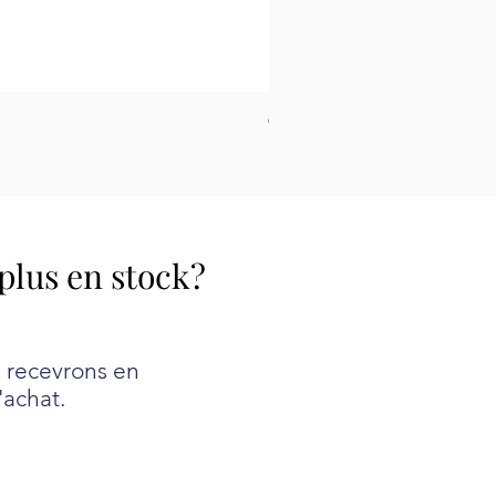
Tapis pour le feutrage - Peti
Prix
26,99 $
 plus en stock?
e recevrons en
'achat.