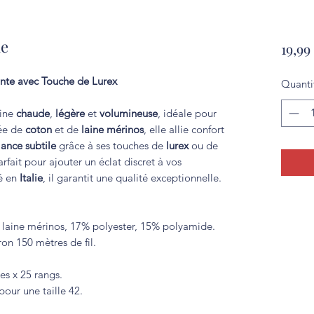
ne
19,99
lante avec Touche de Lurex
Quanti
aine
chaude
,
légère
et
volumineuse
, idéale pour
sée de
coton
et de
laine mérinos
, elle allie confort
lance subtile
grâce à ses touches de
lurex
ou de
arfait pour ajouter un éclat discret à vos
ué en
Italie
, il garantit une qualité exceptionnelle.
laine mérinos, 17% polyester, 15% polyamide.
on 150 mètres de fil.
es x 25 rangs.
pour une taille 42.