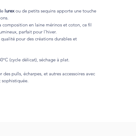
 de
lurex
ou de petits sequins apporte une touche
ions.
a composition en laine mérinos et coton, ce fil
umineux, parfait pour l'hiver.
qualité pour des créations durables et
°C (cycle délicat), séchage à plat.
er des pulls, écharpes, et autres accessoires avec
t sophistiquée.