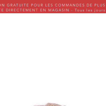
ON GRATUITE POUR LES COMMANDES DE PLUS
 DIRECTEMENT EN MAGASIN - Tous les jours s
nes à coudre
Couture
Tricot & Cie.
Arts & Craft
Serv