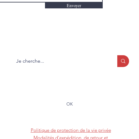
Envoyer
Que cherchez-vous?
Formulaire d'abonnement
OK
(819) 373-2228
Politique de protection de la vie privée
Modalités d'expédition, de retour et