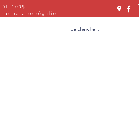
 DE 100$
Se connecter
ur horaire régulier
ices
À propos