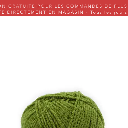
ON GRATUITE POUR LES COMMANDES DE PLUS
 DIRECTEMENT EN MAGASIN - Tous les jours s
nes à coudre
Couture
Tricot & Cie.
Arts & Craft
Serv