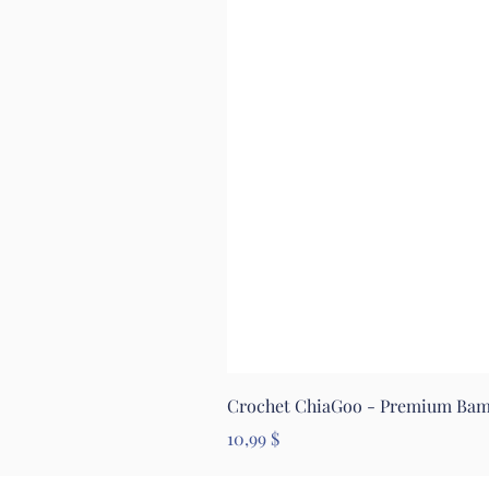
Crochet ChiaGoo - Premium Ba
Prix
10,99 $