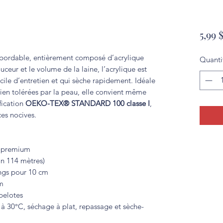
5,99 
t abordable, entièrement composé d’acrylique
Quanti
eur et le volume de la laine, l’acrylique est
acile d’entretien et qui sèche rapidement. Idéale
bien tolérées par la peau, elle convient même
fication
OEKO-TEX® STANDARD 100 classe I
,
es nocives.
e premium
n 114 mètres)
angs pour 10 cm
m
pelotes
 30°C, séchage à plat, repassage et sèche-