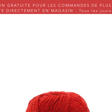
ON GRATUITE POUR LES COMMANDES DE PLUS
 DIRECTEMENT EN MAGASIN - Tous les jours s
nes à coudre
Couture
Tricot & Cie.
Arts & Craft
Serv