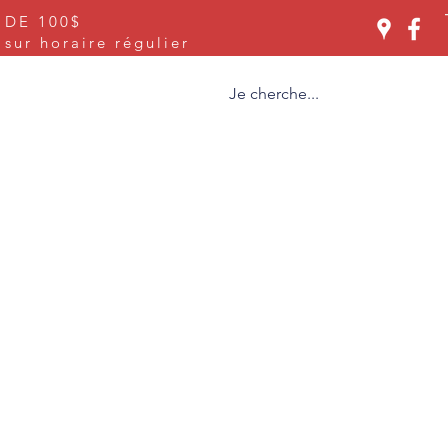
 DE 100$
Se connecter
ur horaire régulier
ices
À propos