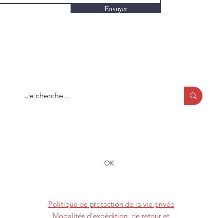
Envoyer
Que cherchez-vous?
Formulaire d'abonnement
OK
(819) 373-2228
Politique de protection de la vie privée
Modalités d'expédition, de retour et