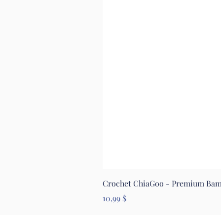
Crochet ChiaGoo - Premium Ba
Prix
10,99 $