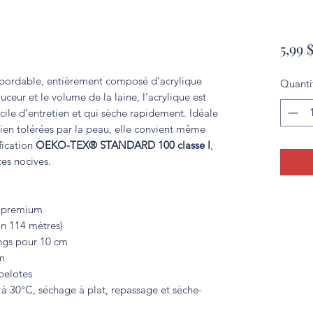
5,99 
t abordable, entièrement composé d’acrylique
Quanti
eur et le volume de la laine, l’acrylique est
acile d’entretien et qui sèche rapidement. Idéale
bien tolérées par la peau, elle convient même
fication
OEKO-TEX® STANDARD 100 classe I
,
es nocives.
e premium
n 114 mètres)
angs pour 10 cm
m
pelotes
 30°C, séchage à plat, repassage et sèche-