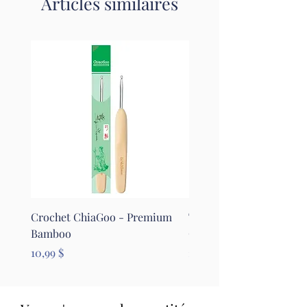
Articles similaires
Crochet ChiaGoo - Premium
Tapis pour le feutrage - 
Bamboo
Clover
Prix
Prix
10,99 $
26,99 $