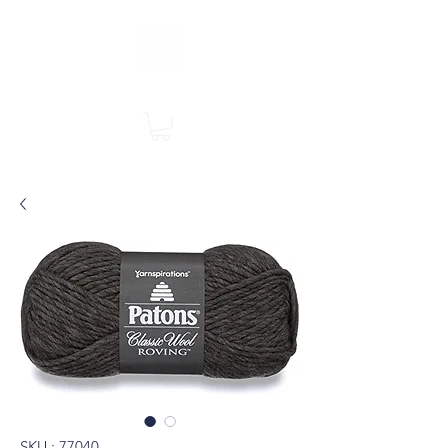
Boutique en ligne, services en magasin
SINGER Les Rivières
SKU : 77040