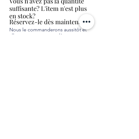
Vous n'avez pas la quantité
suffisante? L'item n'est plus
en stock?
Réservez-le dès maintenant!
Nous le commanderons aussitôt et
allons vous contacter dès que nous
le recevrons en magasin (livraison
habituelle entre 1 et 2 semaines).
Aucune obligation d'achat.