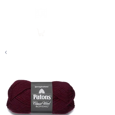
Boutique en ligne, services en magasin
SINGER Les Rivières