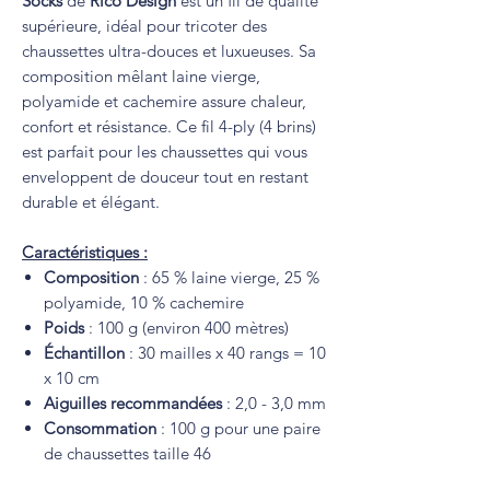
Socks
de
Rico Design
est un fil de qualité
supérieure, idéal pour tricoter des
chaussettes ultra-douces et luxueuses. Sa
composition mêlant laine vierge,
polyamide et cachemire assure chaleur,
confort et résistance. Ce fil 4-ply (4 brins)
est parfait pour les chaussettes qui vous
enveloppent de douceur tout en restant
durable et élégant.
Caractéristiques :
Composition
: 65 % laine vierge, 25 %
polyamide, 10 % cachemire
Poids
: 100 g (environ 400 mètres)
Échantillon
: 30 mailles x 40 rangs = 10
x 10 cm
Aiguilles recommandées
: 2,0 - 3,0 mm
Consommation
: 100 g pour une paire
de chaussettes taille 46