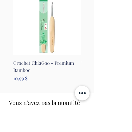
Crochet ChiaGoo - Premium
Tapis pour le feutrage - 
Bamboo
Clover
Prix
Prix
10,99 $
26,99 $
Vous n'avez pas la quantité
suffisante? L'item n'est plus
en stock?
Réservez-le dès maintenant!
Nous le commanderons aussitôt et