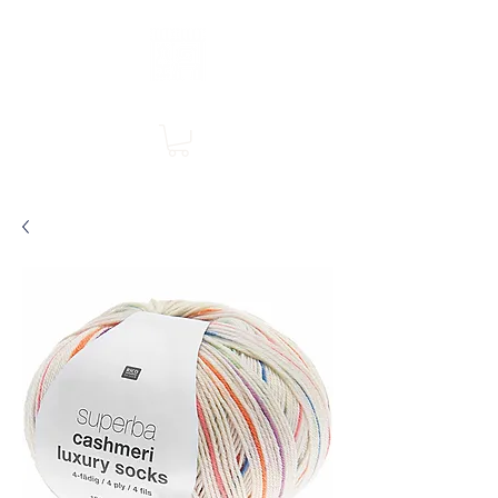
Boutique en ligne, services en magasin
SINGER Les Rivières