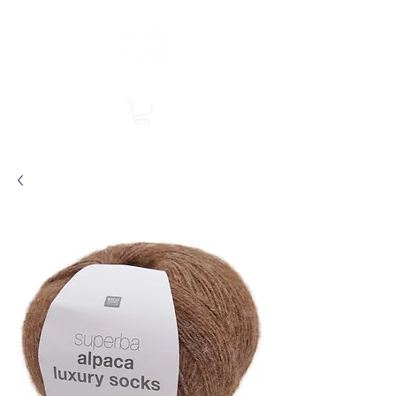
Boutique en ligne, services en magasin
SINGER Les Rivières