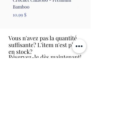
Bamboo
Clover
Prix
Prix
10,99 $
26,99 $
Vous n'avez pas la quantité
suffisante? L'item n'est plus
en stock?
Réservez-le dès maintenant!
Nous le commanderons aussitôt et
allons vous contacter dès que nous
le recevrons en magasin (livraison
habituelle entre 1 et 2 semaines).
Aucune obligation d'achat.