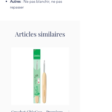
Autres
: Ne pas blanchir, ne pas
repasser
Articles similaires
Crochet ChiaGoo - Premium
Tapis pour le feutrage - 