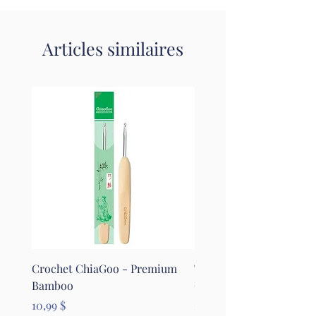
Articles similaires
Crochet ChiaGoo - Premium
Tapis pour le feutrage - 
Bamboo
Clover
Prix
Prix
10,99 $
26,99 $