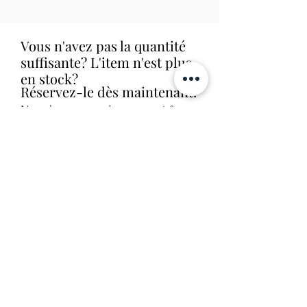
Vous n'avez pas la quantité
suffisante? L'item n'est plus
en stock?
Réservez-le dès maintenant!
Nous le commanderons aussitôt et
allons vous contacter dès que nous
le recevrons en magasin (livraison
habituelle entre 1 et 2 semaines).
Aucune obligation d'achat.