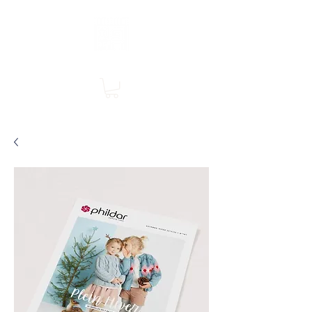
Boutique en ligne, services en magasin
SINGER Les Rivières