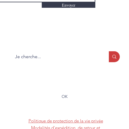
Envoyer
Que cherchez-vous?
Formulaire d'abonnement
OK
(819) 373-2228
Politique de protection de la vie privée
Modalités d'expédition, de retour et