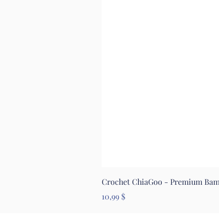
Crochet ChiaGoo - Premium Ba
Prix
10,99 $