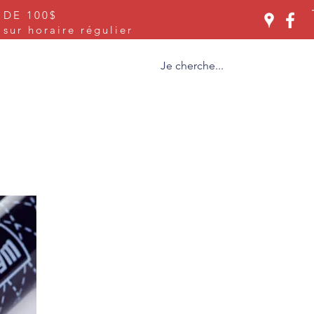
 DE 100$
Se connecter
ur horaire régulier
ices
À propos