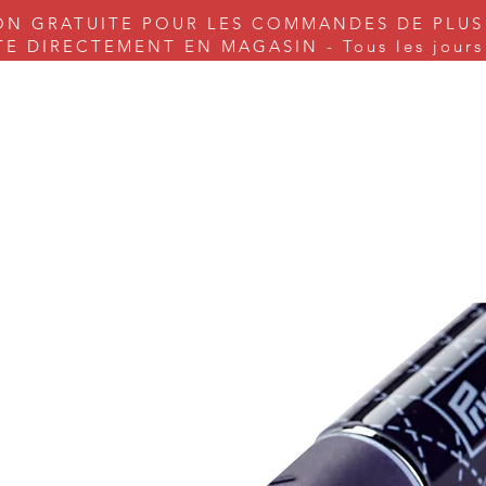
ON GRATUITE POUR LES COMMANDES DE PLUS
 DIRECTEMENT EN MAGASIN - Tous les jours s
nes à coudre
Couture
Tricot & Cie.
Arts & Craft
Serv