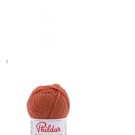
Boutique en ligne, services en magasin
SINGER Les Rivières