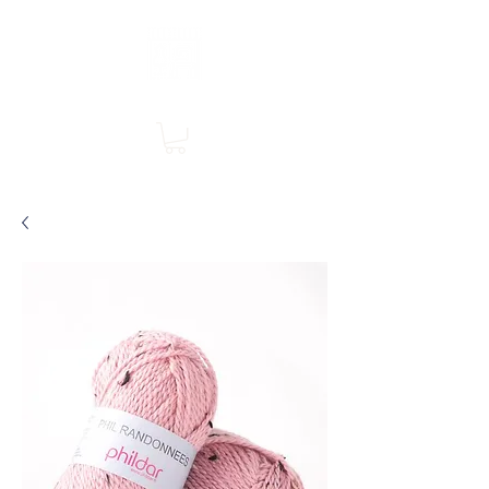
Boutique en ligne, services en magasin
SINGER Les Rivières