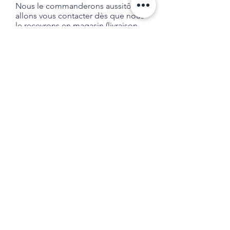
Nous le commanderons aussitôt et
allons vous contacter dès que nous
le recevrons en magasin (livraison
habituelle entre 1 et 2 semaines).
Aucune obligation d'achat.