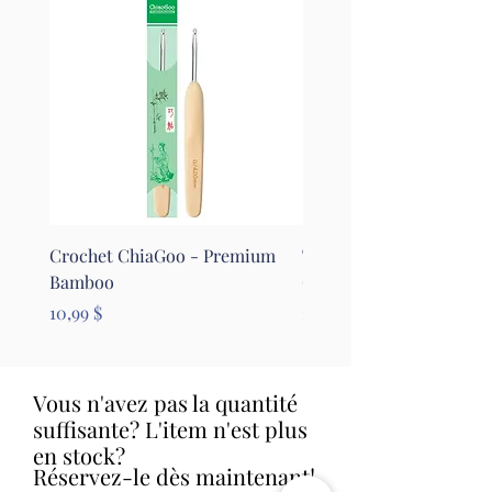
Crochet ChiaGoo - Premium
Tapis pour le feutrage - 
Bamboo
Clover
Prix
Prix
10,99 $
26,99 $
Vous n'avez pas la quantité
suffisante? L'item n'est plus
en stock?
Réservez-le dès maintenant!