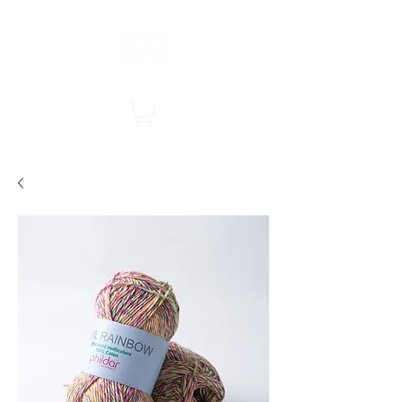
Boutique en ligne, services en magasin
SINGER Les Rivières