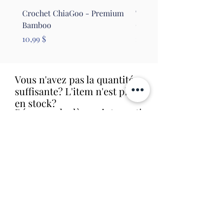
Crochet ChiaGoo - Premium
Tapis pour le feutrage - 
Bamboo
Clover
Prix
Prix
10,99 $
26,99 $
Vous n'avez pas la quantité
suffisante? L'item n'est plus
en stock?
Réservez-le dès maintenant!
Nous le commanderons aussitôt et
allons vous contacter dès que nous
le recevrons en magasin (livraison
habituelle entre 1 et 2 semaines).
Aucune obligation d'achat.