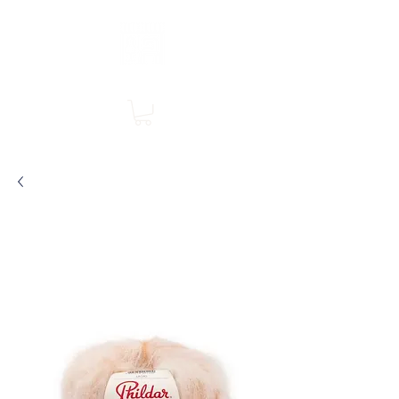
Boutique en ligne, services en magasin
SINGER Les Rivières