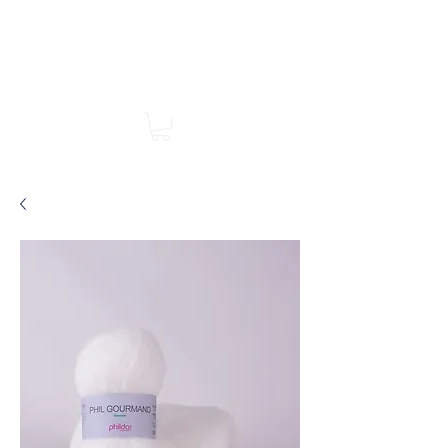
Boutique en ligne, services en magasin
SINGER Les Rivières