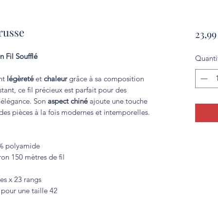
russe
23,99
 Fil Soufflé
Quanti
ant
légèreté
et
chaleur
grâce à sa composition
stant, ce fil précieux est parfait pour des
t élégance. Son
aspect chiné
ajoute une touche
 des pièces à la fois modernes et intemporelles.
6% polyamide
on 150 mètres de fil
les x 23 rangs
 pour une taille 42