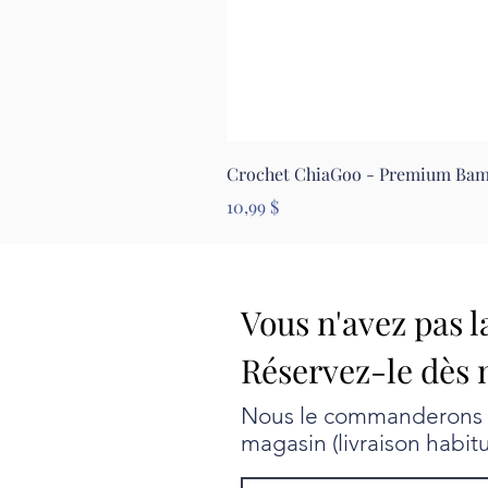
Crochet ChiaGoo - Premium Ba
Prix
10,99 $
Vous n'avez pas l
Réservez-le dès 
Nous le commanderons au
magasin (livraison habit