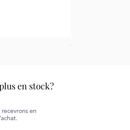
Tapis pour le feutrage - Peti
Prix
26,99 $
 plus en stock?
e recevrons en
'achat.