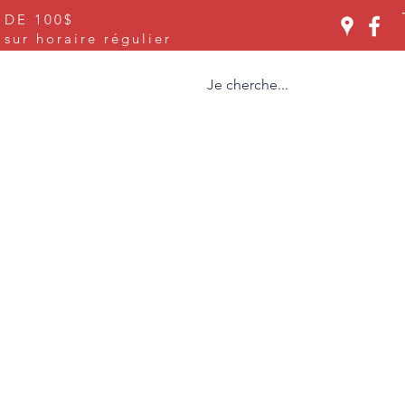
 DE 100$
Se connecter
ur horaire régulier
ices
À propos