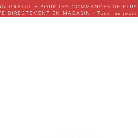
ON GRATUITE POUR LES COMMANDES DE PLUS
 DIRECTEMENT EN MAGASIN - Tous les jours s
nes à coudre
Couture
Tricot & Cie.
Arts & Craft
Serv