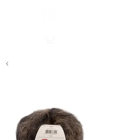
Boutique en ligne, services en magasin
SINGER Les Rivières