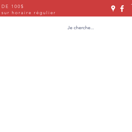
 DE 100$
Se connecter
ur horaire régulier
ices
À propos