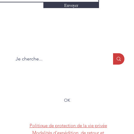
Envoyer
Que cherchez-vous?
Formulaire d'abonnement
OK
(819) 373-2228
Politique de protection de la vie privée
Modalités d'expédition, de retour et