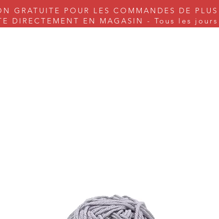
ON GRATUITE POUR LES COMMANDES DE PLUS
 DIRECTEMENT EN MAGASIN - Tous les jours s
nes à coudre
Couture
Tricot & Cie.
Arts & Craft
Serv