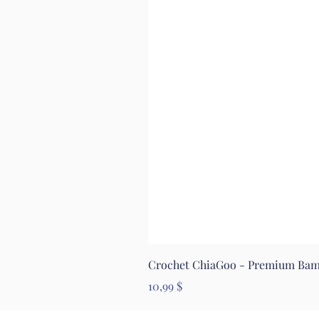
Crochet ChiaGoo - Premium Ba
Prix
10,99 $