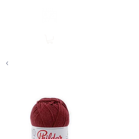
Boutique en ligne, services en magasin
SINGER Les Rivières