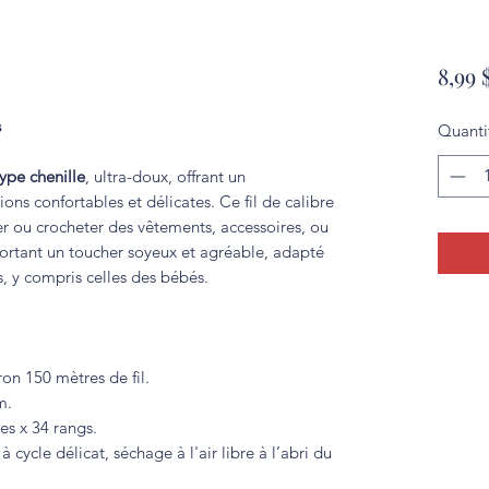
8,99 
s
Quanti
type chenille
, ultra-doux, offrant un
ions confortables et délicates. Ce fil de calibre
ter ou crocheter des vêtements, accessoires, ou
portant un toucher soyeux et agréable, adapté
, y compris celles des bébés.
on 150 mètres de fil.
m.
es x 34 rangs.
cycle délicat, séchage à l'air libre à l’abri du