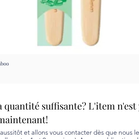
Aperçu rapide
mboo
a quantité suffisante? L'item n'est
maintenant!
ssitôt et allons vous contacter dès que nous l