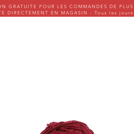
ON GRATUITE POUR LES COMMANDES DE PLUS
 DIRECTEMENT EN MAGASIN - Tous les jours s
nes à coudre
Couture
Tricot & Cie.
Arts & Craft
Serv