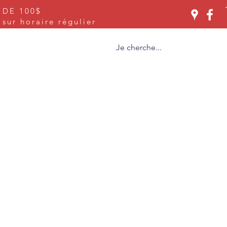
 DE 100$
Se connecter
ur horaire régulier
ices
À propos