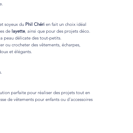
e.
 et soyeux du
Phil Chéri
en fait un choix idéal
res de
layette
, ainsi que pour des projets déco.
la peau délicate des tout-petits.
oter ou crocheter des vêtements, écharpes,
doux et élégants.
s.
ution parfaite pour réaliser des projets tout en
isse de vêtements pour enfants ou d'accessoires