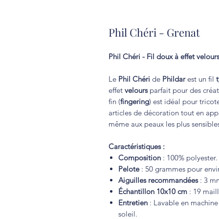
Phil Chéri - Grenat
Phil Chéri - Fil doux à effet velour
Le
Phil Chéri
de
Phildar
est un fil
effet
velours
parfait pour des créat
fin (
fingering
) est idéal pour trico
articles de décoration tout en ap
même aux peaux les plus sensibles
Caractéristiques :
Composition
: 100% polyester.
Pelote
: 50 grammes pour envir
Aiguilles recommandées
: 3 m
Échantillon 10x10 cm
: 19 maill
Entretien
: Lavable en machine à 
soleil.