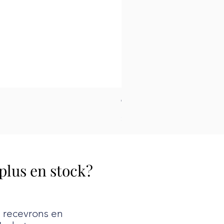
Tapis pour le feutrage - Peti
Prix
26,99 $
 plus en stock?
e recevrons en