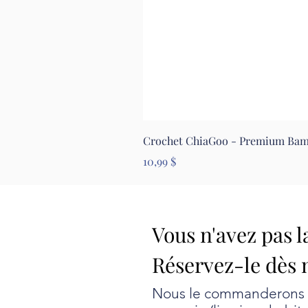
Crochet ChiaGoo - Premium Ba
Prix
10,99 $
Vous n'avez pas l
Réservez-le dès 
Nous le commanderons au