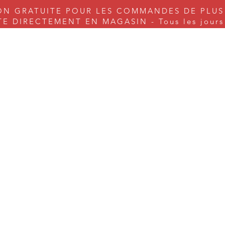
ON GRATUITE POUR LES COMMANDES DE PLUS
 DIRECTEMENT EN MAGASIN - Tous les jours s
nes à coudre
Couture
Tricot & Cie.
Arts & Craft
Serv