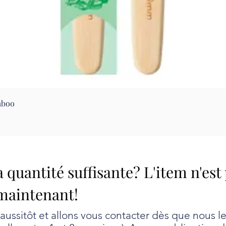
Aperçu rapide
mboo
a quantité suffisante? L'item n'est
maintenant!
ssitôt et allons vous contacter dès que nous l