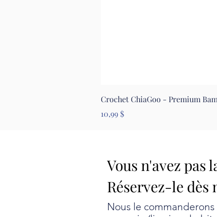
Crochet ChiaGoo - Premium Ba
Prix
10,99 $
Vous n'avez pas l
Réservez-le dès 
Nous le commanderons au