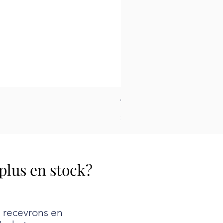
Tapis pour le feutrage - Peti
Prix
26,99 $
 plus en stock?
e recevrons en