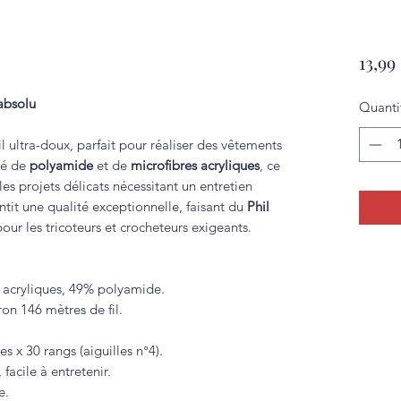
13,99
 absolu
Quanti
il ultra-doux, parfait pour réaliser des vêtements
sé de
polyamide
et de
microfibres acryliques
, ce
r les projets délicats nécessitant un entretien
tit une qualité exceptionnelle, faisant du
Phil
our les tricoteurs et crocheteurs exigeants.
 acryliques, 49% polyamide.
on 146 mètres de fil.
es x 30 rangs (aiguilles n°4).
facile à entretenir.
e.