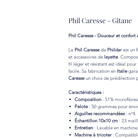
Phil Caresse - Gitane
Phil Caresse - Douceur et confort
Le
Phil Caresse
de
Phildar
est un f
et accessoires de
layette
. Compo
fil léger et résistant est idéal pou
facile. Sa fabrication en
Italie
garan
Caresse
un choix de prédilection p
Caractéristiques :
Composition
: 51% microfibres
Pelote
: 50 grammes pour envir
Aiguilles recommandées
: n°4.
Échantillon 10x10 cm
: 23 maill
Entretien
: Lavable en machine, 
Machine à tricoter
: Compatibl