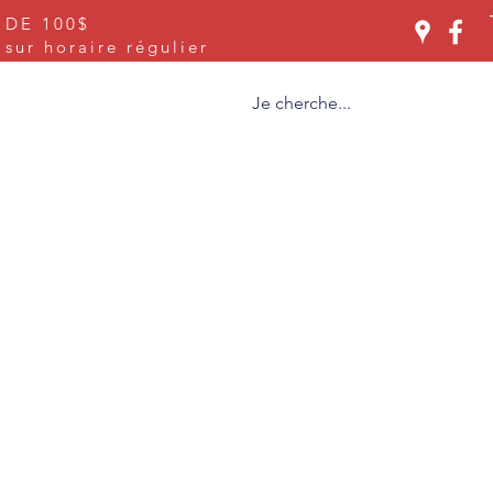
 DE 100$
Se connecter
ur horaire régulier
ices
À propos