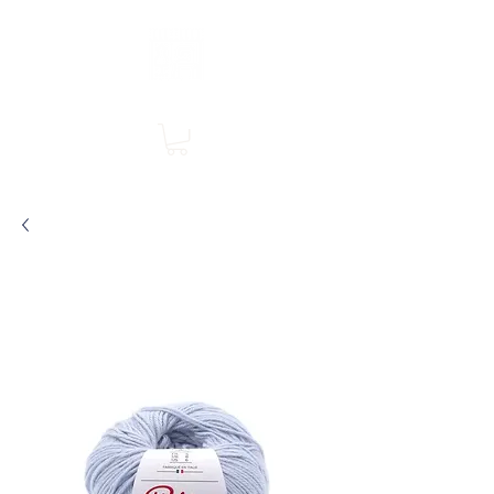
Boutique en ligne, services en magasin
SINGER Les Rivières