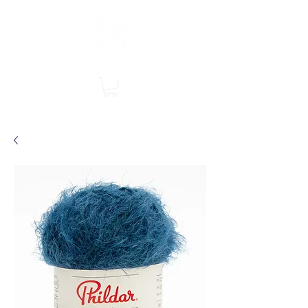
Boutique en ligne, services en magasin
SINGER Les Rivières