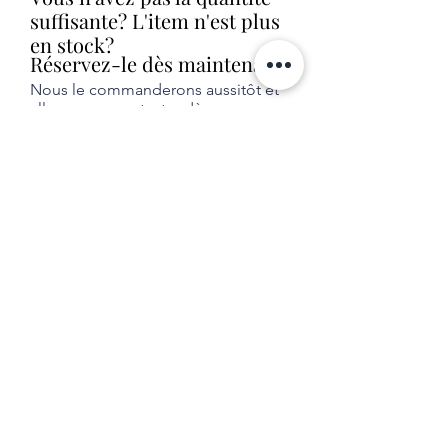
suffisante? L'item n'est plus
en stock?
Réservez-le dès maintenant!
Nous le commanderons aussitôt et
allons vous contacter dès que nous
le recevrons en magasin (livraison
habituelle entre 1 et 2 semaines).
Aucune obligation d'achat.