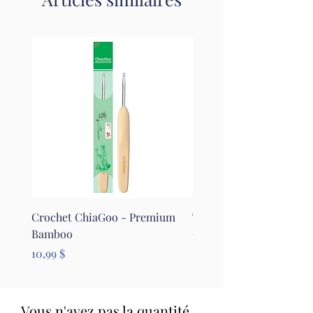
Crochet ChiaGoo - Premium
Tapis pour le feutrage - 
Bamboo
Clover
Prix
Prix
10,99 $
26,99 $
Vous n'avez pas la quantité