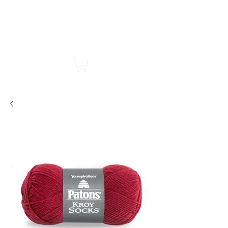
Boutique en ligne, services en magasin
SINGER Les Rivières