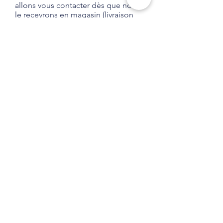
allons vous contacter dès que nous
le recevrons en magasin (livraison
habituelle entre 1 et 2 semaines).
Aucune obligation d'achat.