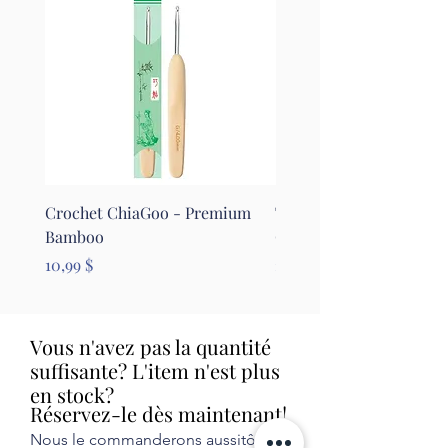
Crochet ChiaGoo - Premium
Tapis pour le feutrage - 
Bamboo
Clover
Prix
Prix
10,99 $
26,99 $
Vous n'avez pas la quantité
suffisante? L'item n'est plus
en stock?
Réservez-le dès maintenant!
Nous le commanderons aussitôt et