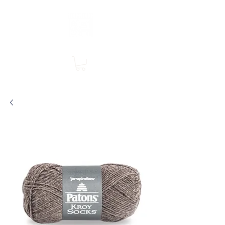
Boutique en ligne, services en magasin
SINGER Les Rivières