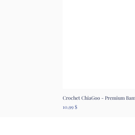
Crochet ChiaGoo - Premium Ba
Prix
10,99 $