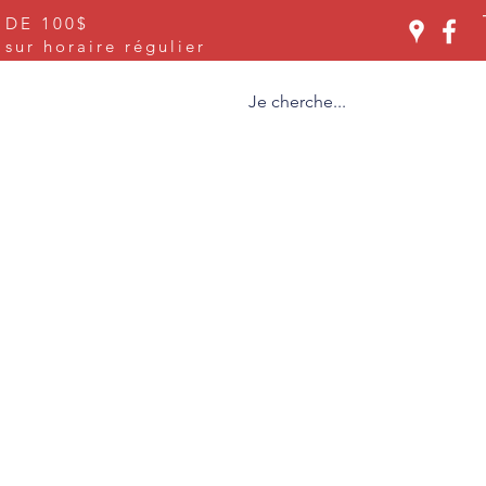
 DE 100$
Se connecter
ur horaire régulier
ices
À propos