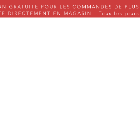
ON GRATUITE POUR LES COMMANDES DE PLUS
 DIRECTEMENT EN MAGASIN - Tous les jours s
nes à coudre
Couture
Tricot & Cie.
Arts & Craft
Serv