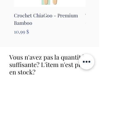
Crochet ChiaGoo - Premium
Tapis pour le feutrage - 
Bamboo
Clover
Prix
Prix
10,99 $
26,99 $
Vous n'avez pas la quantité
suffisante? L'item n'est plus
en stock?
Réservez-le dès maintenant!
Nous le commanderons aussitôt et
allons vous contacter dès que nous
le recevrons en magasin (livraison
habituelle entre 1 et 2 semaines).
Aucune obligation d'achat.