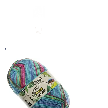
Boutique en ligne, services en magasin
SINGER Les Rivières