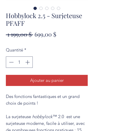
Hobbylock 2.5 - Surjeteuse
PFAFF
Prix
Prix
 1 199,00 $ 
699,00 $
original
promotionnel
Quantité
*
Ajouter au panier
Des fonctions fantastiques et un grand
choix de points !
La surjeteuse
hobbylock
™ 2.0 est une
surjeteuse moderne, facile à utiliser, avec
de nombreuses fonctions pratiques : 15