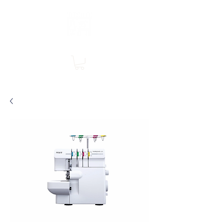
Boutique en ligne, services en magasin
SINGER Les Rivières