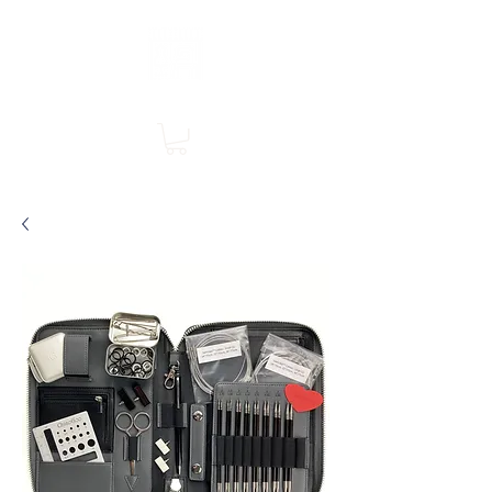
Boutique en ligne, services en magasin
SINGER Les Rivières