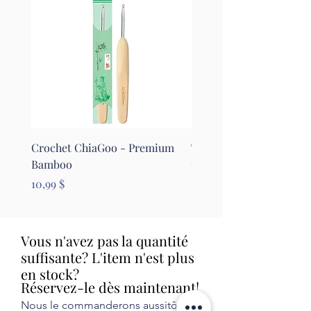
Crochet ChiaGoo - Premium
Tapis pour le feutrage - 
Bamboo
Clover
Prix
Prix
10,99 $
26,99 $
Vous n'avez pas la quantité
suffisante? L'item n'est plus
en stock?
Réservez-le dès maintenant!
Nous le commanderons aussitôt et