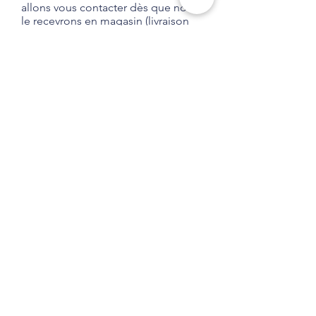
allons vous contacter dès que nous
le recevrons en magasin (livraison
habituelle entre 1 et 2 semaines).
Aucune obligation d'achat.