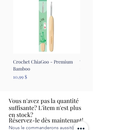
Crochet ChiaGoo - Premium
Tapis pour le feutrage - 
Bamboo
Clover
Prix
Prix
10,99 $
26,99 $
Vous n'avez pas la quantité
suffisante? L'item n'est plus
en stock?
Réservez-le dès maintenant!
Nous le commanderons aussitôt et