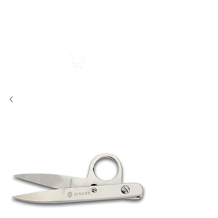
Boutique en ligne, services en magasin
SINGER Les Rivières