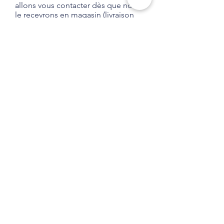
allons vous contacter dès que nous
le recevrons en magasin (livraison
habituelle entre 1 et 2 semaines).
Aucune obligation d'achat.