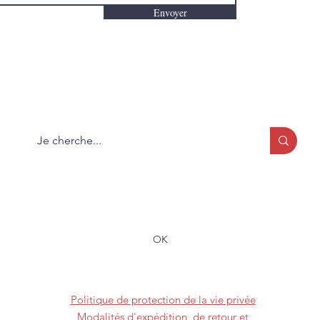
Envoyer
Que cherchez-vous?
Formulaire d'abonnement
OK
(819) 373-2228
Politique de protection de la vie privée
Modalités d'expédition, de retour et