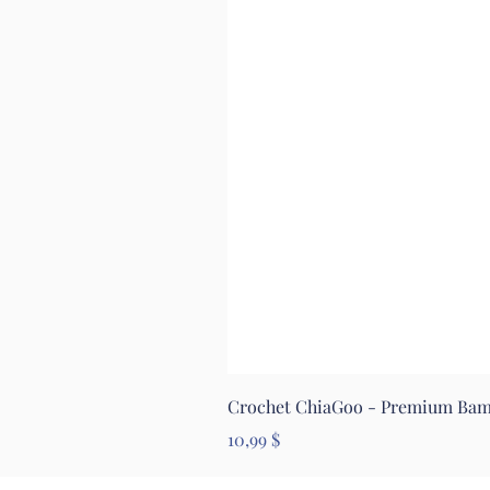
Crochet ChiaGoo - Premium Ba
Prix
10,99 $