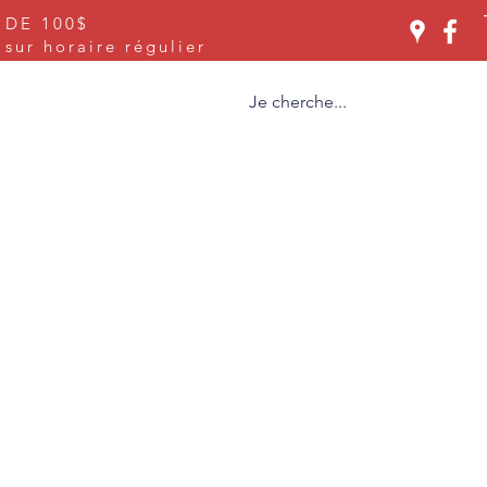
 DE 100$
Se connecter
ur horaire régulier
ices
À propos