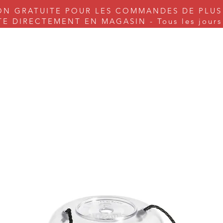
ON GRATUITE POUR LES COMMANDES DE PLUS
 DIRECTEMENT EN MAGASIN - Tous les jours s
nes à coudre
Couture
Tricot & Cie.
Arts & Craft
Serv