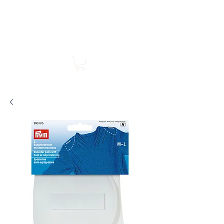
Boutique en ligne, services en magasin
SINGER Les Rivières