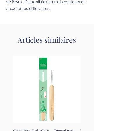
de Prym. Disponibles en trois couleurs et
deux tailles différentes.
Articles similaires
Crochet ChiaGoo - Premium
Tapis pour le feutrage - 