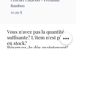
Bamboo
Clover
Prix
Prix
10,99 $
26,99 $
Vous n'avez pas la quantité
suffisante? L'item n'est plus
en stock?
Réservez-le dès maintenant!
Nous le commanderons aussitôt et
allons vous contacter dès que nous
le recevrons en magasin (livraison
habituelle entre 1 et 2 semaines).
Aucune obligation d'achat.